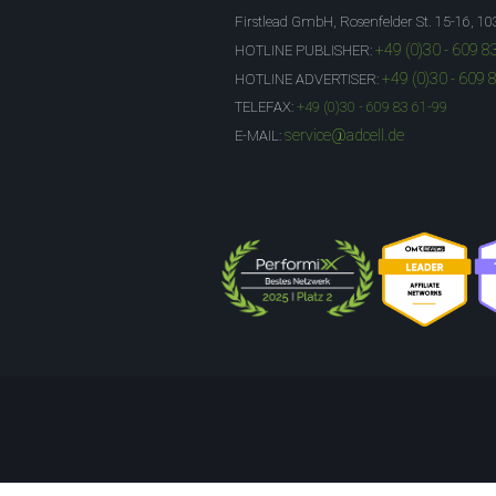
Firstlead GmbH, Rosenfelder St. 15-16, 10
+49 (0)30 - 609 8
HOTLINE PUBLISHER:
+49 (0)30 - 609 
HOTLINE ADVERTISER:
TELEFAX:
+49 (0)30 - 609 83 61-99
service@adcell.de
E-MAIL: