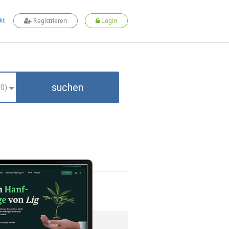
kt
Registrieren
Login
suchen
(
0
)