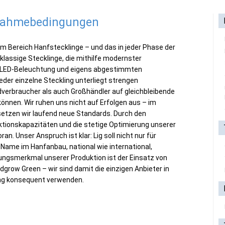
lnahmebedingungen
im Bereich Hanfstecklinge – und das in jeder Phase der
klassige Stecklinge, die mithilfe modernster
r LED-Beleuchtung und eigens abgestimmten
er einzelne Steckling unterliegt strengen
dverbraucher als auch Großhändler auf gleichbleibende
 können. Wir ruhen uns nicht auf Erfolgen aus – im
e setzen wir laufend neue Standards. Durch den
ktionskapazitäten und die stetige Optimierung unserer
an. Unser Anspruch ist klar: Lig soll nicht nur für
 Name im Hanfanbau, national wie international,
ungsmerkmal unserer Produktion ist der Einsatz von
dgrow Green – wir sind damit die einzigen Anbieter in
ung konsequent verwenden.