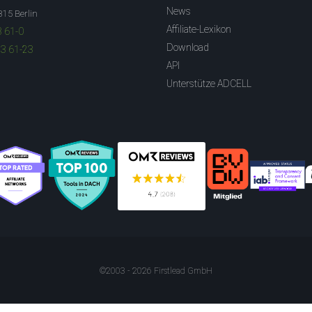
News
315 Berlin
Affiliate-Lexikon
3 61-0
Download
83 61-23
API
Unterstütze ADCELL
©2003 - 2026 Firstlead GmbH