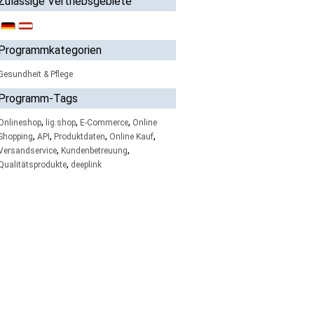
Zulässige Vertriebsgebiete
Programmkategorien
Gesundheit & Pflege
Programm-Tags
,
,
,
Onlineshop
lig.shop
E-Commerce
Online
,
,
,
,
Shopping
API
Produktdaten
Online Kauf
,
,
Versandservice
Kundenbetreuung
,
Qualitätsprodukte
deeplink