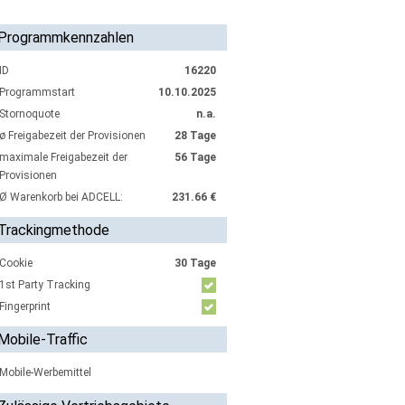
Programmkennzahlen
ID
16220
Programmstart
10.10.2025
Stornoquote
n.a.
ø Freigabezeit der Provisionen
28 Tage
maximale Freigabezeit der
56 Tage
Provisionen
Ø Warenkorb bei ADCELL:
231.66 €
Trackingmethode
Cookie
30 Tage
1st Party Tracking
Fingerprint
Mobile-Traffic
Mobile-Werbemittel