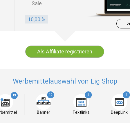
Sale
10,00 %
z
Als Affiliate registrieren
Werbemittelauswahl von Lig Shop
10
2
1
13
bemittel
Banner
Textlinks
DeepLink