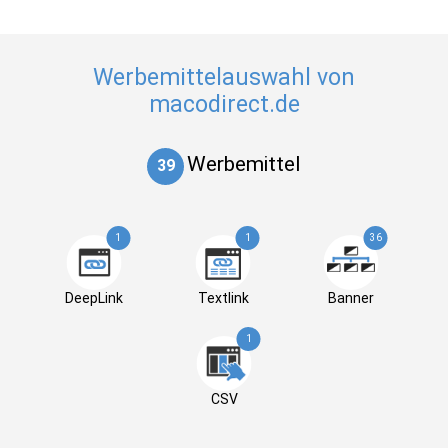
Werbemittelauswahl von
macodirect.de
Werbemittel
39
1
1
36
DeepLink
Textlink
Banner
1
CSV