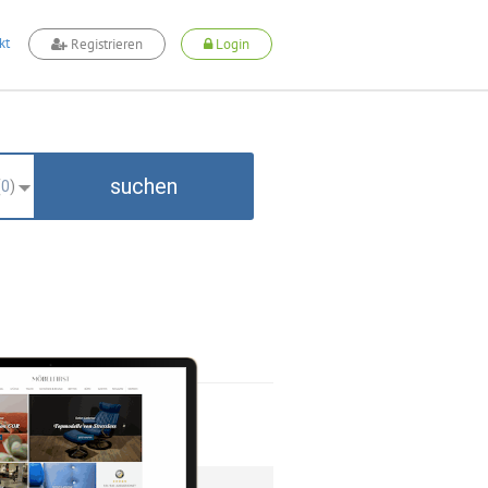
kt
Registrieren
Login
suchen
(
0
)