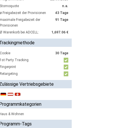
Stornoquote
n.a.
ø Freigabezeit der Provisionen
43 Tage
maximale Freigabezeit der
91 Tage
Provisionen
Ø Warenkorb bei ADCELL:
1,697.06 €
Trackingmethode
Cookie
30 Tage
1st Party Tracking
Fingerprint
Retargeting
Zulässige Vertriebsgebiete
Programmkategorien
Haus & Wohnen
Programm-Tags