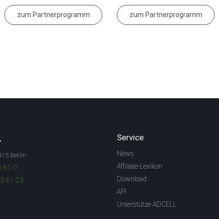
zum Partnerprogramm
zum Partnerprogramm
.
Service
News
315 Berlin
Affiliate-Lexikon
3 61-0
Download
83 61-23
API
Unterstütze ADCELL