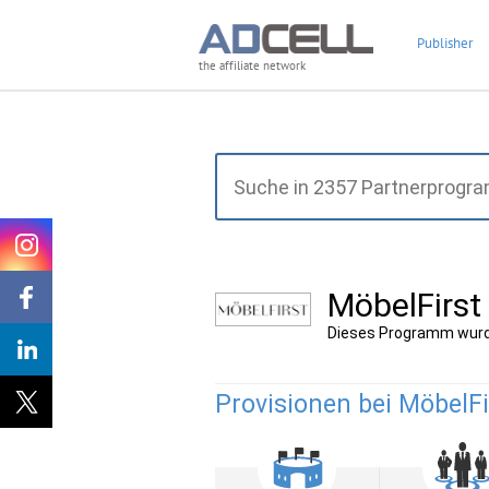
Publisher
the affiliate network
MöbelFirs
Dieses Programm wurd
Provisionen bei MöbelFi