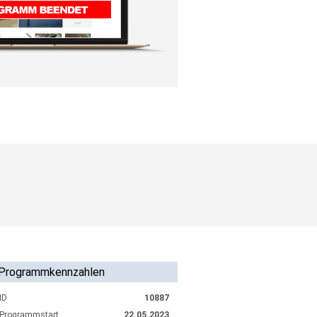
Programmkennzahlen
ID
10887
Programmstart
22.05.2023