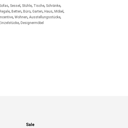
,
,
,
,
,
Sofas
Sessel
Stühle
Tische
Schränke
,
,
,
,
,
,
Regale
Betten
Büro
Garten
Haus
Möbel
,
,
,
incentive
Wohnen
Ausstellungsstücke
,
Einzelstücke
Designermöbel
Sale