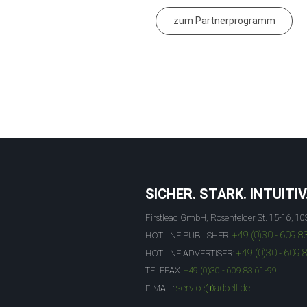
zum Partnerprogramm
SICHER. STARK. INTUITIV
Firstlead GmbH, Rosenfelder St. 15-16, 10
+49 (0)30 - 609 8
HOTLINE PUBLISHER:
+49 (0)30 - 609 
HOTLINE ADVERTISER:
TELEFAX:
+49 (0)30 - 609 83 61-99
service@adcell.de
E-MAIL: