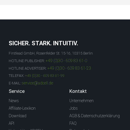
SICHER. STARK. INTUITIV.
Firstlead GmbH, Rosenfelder St. 15-16, 10315 Berlin
+49 (0)30 - 609 83 61-0
HOTLINE PUBLISHER:
+49 (0)30 - 609 83 61-23
HOTLINE ADVERTISER:
TELEFAX:
+49 (0)30 - 609 83 61-99
service@adcell.de
E-MAIL:
Service
Kontakt
News
Unternehmen
Affiliate-Lexikon
Jobs
Download
AGB & Datenschutzerklärung
API
FAQ