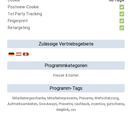
Cookie
60 Tage
Postview-Cookie
1st Party Tracking
Fingerprint
Retargeting
Zulässige Vertriebsgebiete
Programmkategorien
Freizeit & Garten
Programm-Tags
,
,
,
,
Mitarbeitergeschenke
Mitarbeiterpräsente
Präsente
Wertschätzung
,
,
,
,
,
,
Aufmerksamkeiten
Give-Aways
Präsente
cashback
incentive
gutscheine
,
deeplink
csv