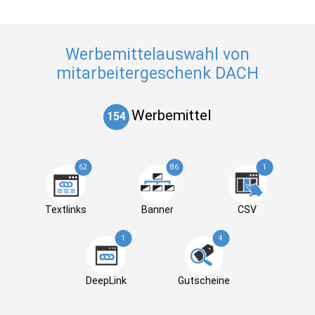
Werbemittelauswahl von
mitarbeitergeschenk DACH
Werbemittel
154
62
86
1
Textlinks
Banner
CSV
1
4
DeepLink
Gutscheine