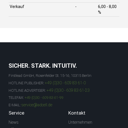
Verkauf
-
6,00 - 8,00
%
SICHER. STARK. INTUITIV.
Firstlead GmbH, Rosenfelder St. 15-16, 10315 Berlin
+49 (0)30 - 609 83 61-0
HOTLINE PUBLISHER:
+49 (0)30 - 609 83 61-23
HOTLINE ADVERTISER:
TELEFAX:
+49 (0)30 - 609 83 61-99
service@adcell.de
E-MAIL:
Service
Kontakt
News
Unternehmen