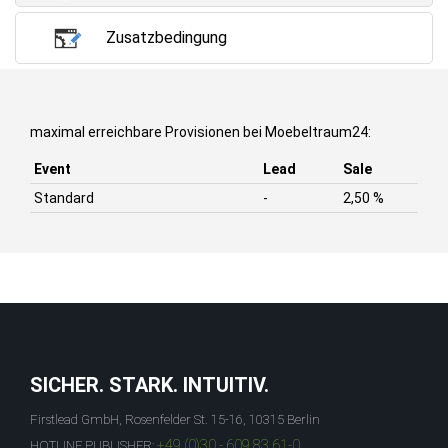
Zusatzbedingung
maximal erreichbare Provisionen bei Moebeltraum24:
Event
Lead
Sale
Standard
-
2,50 %
SICHER. STARK. INTUITIV.
Firstlead GmbH, Rosenfelder St. 15-16, 10315 Berlin
+49 (0)30 - 609 83 61-0
HOTLINE PUBLISHER: