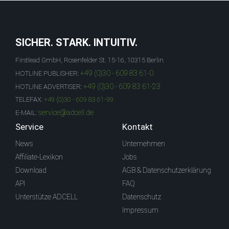
SICHER. STARK. INTUITIV.
Firstlead GmbH, Rosenfelder St. 15-16, 10315 Berlin
+49 (0)30 - 609 83 61-0
HOTLINE PUBLISHER:
+49 (0)30 - 609 83 61-23
HOTLINE ADVERTISER:
TELEFAX:
+49 (0)30 - 609 83 61-99
service@adcell.de
E-MAIL:
Service
Kontakt
News
Unternehmen
Affiliate-Lexikon
Jobs
Download
AGB & Datenschutzerklärung
API
FAQ
Unterstütze ADCELL
Datenschutz
Impressum