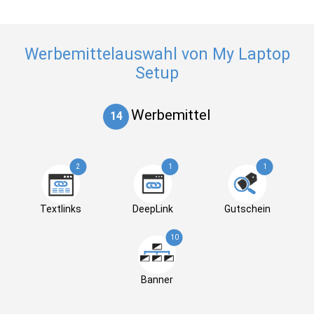
Werbemittelauswahl von My Laptop
Setup
Werbemittel
14
2
1
1
Textlinks
DeepLink
Gutschein
10
Banner