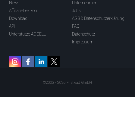
News
Unternehmen
Affiliate-Lexikon
Jobs
Download
AGB & Datenschutzerklärung
API
FAQ
Unterstütze ADCELL
Datenschutz
Impressum
©2003 - 2026 Firstlead GmbH