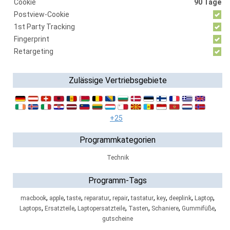
Cookie
90 Tage
Postview-Cookie
1st Party Tracking
Fingerprint
Retargeting
Zulässige Vertriebsgebiete
+25
Programmkategorien
Technik
Programm-Tags
,
,
,
,
,
,
,
,
,
macbook
apple
taste
reparatur
repair
tastatur
key
deeplink
Laptop
,
,
,
,
,
,
Laptops
Ersatzteile
Laptopersatzteile
Tasten
Schaniere
Gummifüße
gutscheine