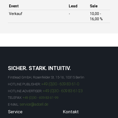
Event
Lead
Sale
Verkauf
-
10,00 -
16,00 %
SICHER. STARK. INTUITIV.
Firstlead GmbH, Rosenfelder St. 15-16, 10315 Berlin
+49 (0)30 - 609 83 61-0
HOTLINE PUBLISHER:
+49 (0)30 - 609 83 61-23
HOTLINE ADVERTISER:
TELEFAX:
+49 (0)30 - 609 83 61-99
service@adcell.de
E-MAIL:
Service
Kontakt