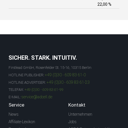
22,00 %
SICHER. STARK. INTUITIV.
Firstlead GmbH, Rosenfelder St. 15-16, 10315 Berlin
+49 (0)30 - 609 83 61-0
HOTLINE PUBLISHER:
+49 (0)30 - 609 83 61-23
HOTLINE ADVERTISER:
TELEFAX:
+49 (0)30 - 609 83 61-99
service@adcell.de
E-MAIL:
Service
Kontakt
News
Unternehmen
Affiliate-Lexikon
Jobs