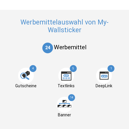
Werbemittelauswahl von My-
Wallsticker
Werbemittel
24
4
5
1
Gutscheine
Textlinks
DeepLink
14
Banner