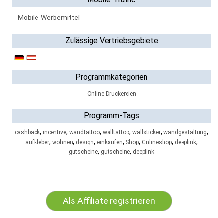
Mobile-Werbemittel
Zulässige Vertriebsgebiete
Programmkategorien
Online-Druckereien
Programm-Tags
,
,
,
,
,
,
cashback
incentive
wandtattoo
walltattoo
wallsticker
wandgestaltung
,
,
,
,
,
,
,
aufkleber
wohnen
design
einkaufen
Shop
Onlineshop
deeplink
,
,
gutscheine
gutscheine
deeplink
Als Affiliate registrieren