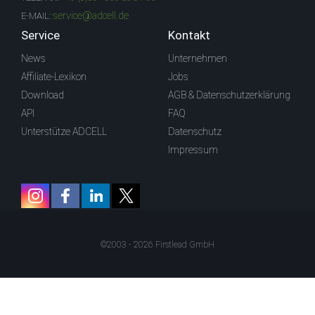
service@adcell.de
E-MAIL:
Service
Kontakt
News
Unternehmen
Affiliate-Lexikon
Jobs
Download
AGB & Datenschutzerklärung
API
FAQ
Unterstütze ADCELL
Datenschutz
Impressum
©2003 - 2026 Firstlead GmbH