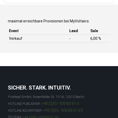
maximal erreichbare Provisionen bei MyVoltaics:
Event
Lead
Sale
Verkauf
-
6,00 %
SICHER. STARK. INTUITIV.
Firstlead GmbH, Rosenfelder St. 15-16, 10315 Berlin
+49 (0)30 - 609 83 61-0
HOTLINE PUBLISHER:
+49 (0)30 - 609 83 61-23
HOTLINE ADVERTISER:
TELEFAX:
+49 (0)30 - 609 83 61-99