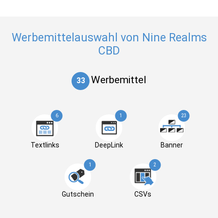
Werbemittelauswahl von Nine Realms
CBD
Werbemittel
33
6
1
23
Textlinks
DeepLink
Banner
1
2
Gutschein
CSVs