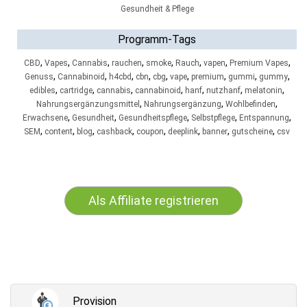
Gesundheit & Pflege
Programm-Tags
,
,
,
,
,
,
,
,
CBD
Vapes
Cannabis
rauchen
smoke
Rauch
vapen
Premium Vapes
,
,
,
,
,
,
,
,
,
Genuss
Cannabinoid
h4cbd
cbn
cbg
vape
premium
gummi
gummy
,
,
,
,
,
,
,
edibles
cartridge
cannabis
cannabinoid
hanf
nutzhanf
melatonin
,
,
,
Nahrungsergänzungsmittel
Nahrungsergänzung
Wohlbefinden
,
,
,
,
,
Erwachsene
Gesundheit
Gesundheitspflege
Selbstpflege
Entspannung
,
,
,
,
,
,
,
,
SEM
content
blog
cashback
coupon
deeplink
banner
gutscheine
csv
Als Affiliate registrieren
Provision