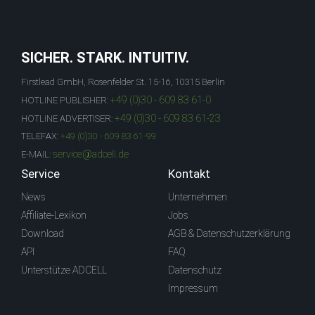
SICHER. STARK. INTUITIV.
Firstlead GmbH, Rosenfelder St. 15-16, 10315 Berlin
+49 (0)30 - 609 83 61-0
HOTLINE PUBLISHER:
+49 (0)30 - 609 83 61-23
HOTLINE ADVERTISER:
TELEFAX:
+49 (0)30 - 609 83 61-99
service@adcell.de
E-MAIL:
Service
Kontakt
News
Unternehmen
Affiliate-Lexikon
Jobs
Download
AGB & Datenschutzerklärung
API
FAQ
Unterstütze ADCELL
Datenschutz
Impressum