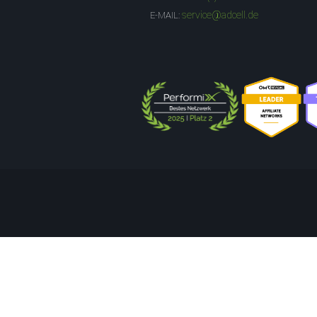
service@adcell.de
E-MAIL: