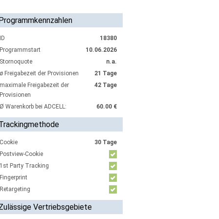
Programmkennzahlen
ID
18380
Programmstart
10.06.2026
Stornoquote
n.a.
ø Freigabezeit der Provisionen
21 Tage
maximale Freigabezeit der
42 Tage
Provisionen
Ø Warenkorb bei ADCELL:
60.00 €
Trackingmethode
Cookie
30 Tage
Postview-Cookie
1st Party Tracking
Fingerprint
Retargeting
Zulässige Vertriebsgebiete