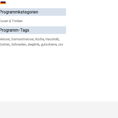
Programmkategorien
Essen & Trinken
Programm-Tags
,
,
,
,
Messer
Damastmesser
Küche
Haushalt
,
,
,
,
Kochen
Schneiden
deeplink
gutscheine
csv