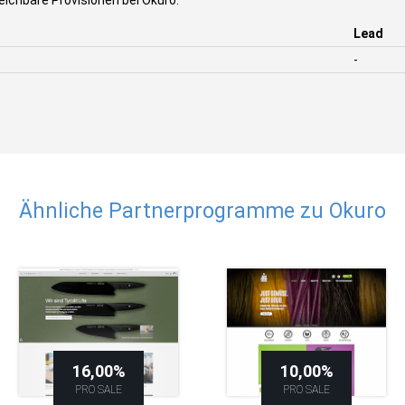
eichbare Provisionen bei Okuro:
Lead
-
Ähnliche Partnerprogramme zu Okuro
16,00%
10,00%
PRO SALE
PRO SALE