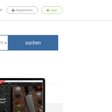
kt
Registrieren
Login
suchen
(
0
)