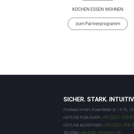
KOCHEN ESSEN WOHNEN
zum Partnerprogramm
SICHER. STARK. INTUITIV
Firstlead GmbH, Rosenfelder St. 15-16, 10
+49 (0)30 - 609 8
HOTLINE PUBLISHER:
+49 (0)30 - 609 
HOTLINE ADVERTISER:
TELEFAX:
+49 (0)30 - 609 83 61-99