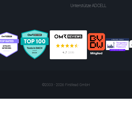
Unterstütze ADCELL
©2003 - 2026 Firstlead GmbH