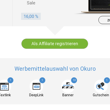
Sale
16,00 %
z
Als Affiliate registrieren
Werbemittelauswahl von Okuro
1
1
10
1
extlink
DeepLink
Banner
Gutschein