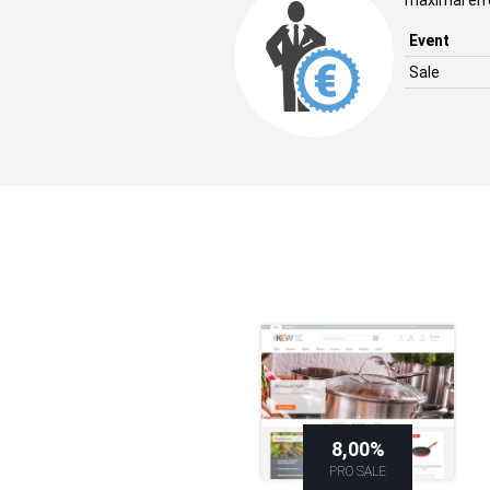
maximal err
Event
Sale
8,00%
PRO SALE