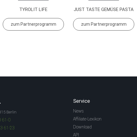
TYROLIT LIFE
JUST TASTE GEMÜSE PASTA
zum Partnerprogramm
zum Partnerprogramm
.
Service
News
315 Berlin
Affiliate-Lexikon
3 61-0
Download
83 61-23
API