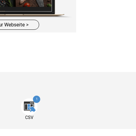
ur Webseite >
1
CSV