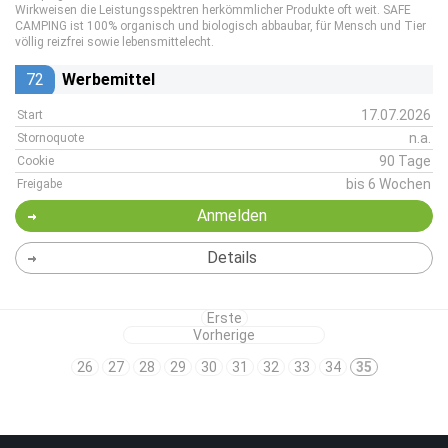
Wirkweisen die Leistungsspektren herkömmlicher Produkte oft weit. SAFE
CAMPING ist 100% organisch und biologisch abbaubar, für Mensch und Tier
völlig reizfrei sowie lebensmittelecht.
72
Werbemittel
17.07.2026
Start
n.a.
Stornoquote
90 Tage
Cookie
bis 6 Wochen
Freigabe
Anmelden
Details
Erste
Vorherige
26
27
28
29
30
31
32
33
34
35