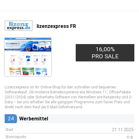
lizenzexpress FR
16,00%
PRO SALE
Lizenzexpress ist Ihr Online-Shop für den schnellen und bequemen
Softwarekauf. Ob moderne Betriebssysteme wie Windows 11, Office-Pakete
(2021/2024) oder Sicherheits-Software von Herstellern wie Kaspersky und G
Data – bei uns erhalten Sie alle gängigen Programme zum fairen Preis und
direkt nach dem Kauf per E-Mail-Sofortversand.
24
Werbemittel
21.11.2025
Start
n.a.
Stornoquote