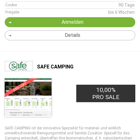
90 Tage
Cookie
bis 6 Wochen
Freigabe
Anmelden
Details
SAFE CAMPING
EXKLUSIV
10,00%
PRO SALE
SAFE CAMPING ist der innovative Spezialist für material- und wirklich
umweltschonende Reinigungsmittel und Sanitär-Zusätze. Speziell für das
Camping entwickelt, übertreffen ihre biomimetischen, d. h. naturidentischen