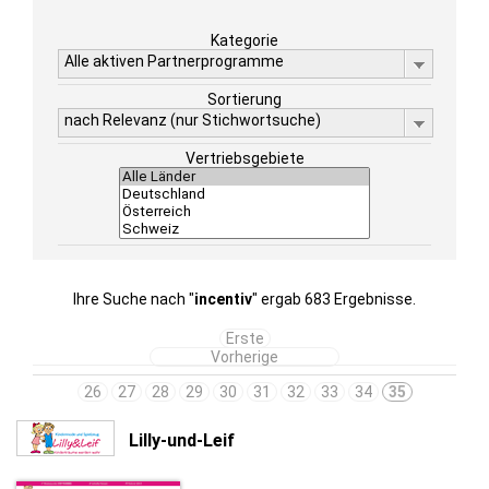
Kategorie
Alle aktiven Partnerprogramme
Sortierung
nach Relevanz (nur Stichwortsuche)
Vertriebsgebiete
Ihre Suche nach "
incentiv
" ergab 683 Ergebnisse.
Erste
Vorherige
26
27
28
29
30
31
32
33
34
35
Lilly-und-Leif