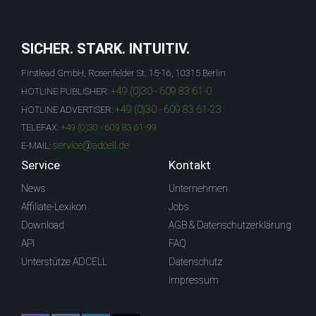
SICHER. STARK. INTUITIV.
Firstlead GmbH, Rosenfelder St. 15-16, 10315 Berlin
+49 (0)30 - 609 83 61-0
HOTLINE PUBLISHER:
+49 (0)30 - 609 83 61-23
HOTLINE ADVERTISER:
TELEFAX:
+49 (0)30 - 609 83 61-99
service@adcell.de
E-MAIL:
Service
Kontakt
News
Unternehmen
Affiliate-Lexikon
Jobs
Download
AGB & Datenschutzerklärung
API
FAQ
Unterstütze ADCELL
Datenschutz
Impressum