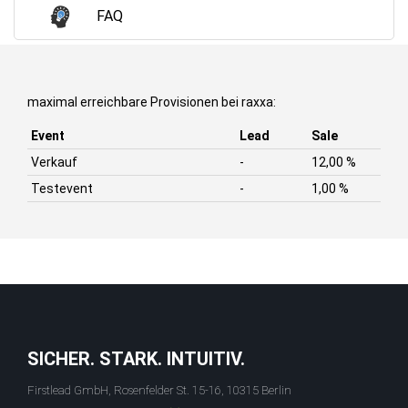
FAQ
maximal erreichbare Provisionen bei raxxa:
Event
Lead
Sale
Verkauf
-
12,00 %
Testevent
-
1,00 %
SICHER. STARK. INTUITIV.
Firstlead GmbH, Rosenfelder St. 15-16, 10315 Berlin