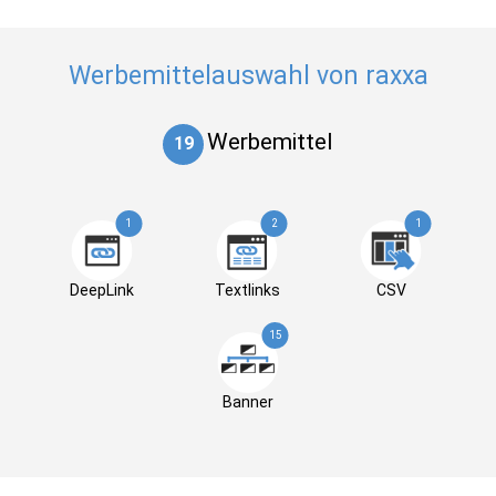
Werbemittelauswahl von raxxa
Werbemittel
19
1
2
1
DeepLink
Textlinks
CSV
15
Banner