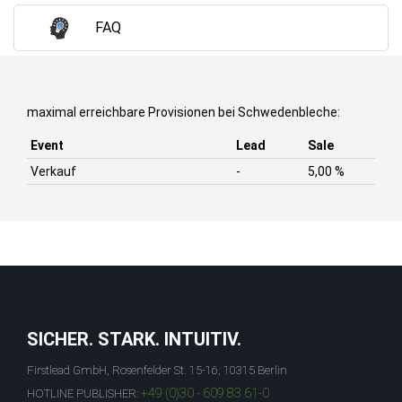
FAQ
maximal erreichbare Provisionen bei Schwedenbleche:
Event
Lead
Sale
Verkauf
-
5,00 %
SICHER. STARK. INTUITIV.
Firstlead GmbH, Rosenfelder St. 15-16, 10315 Berlin
+49 (0)30 - 609 83 61-0
HOTLINE PUBLISHER: