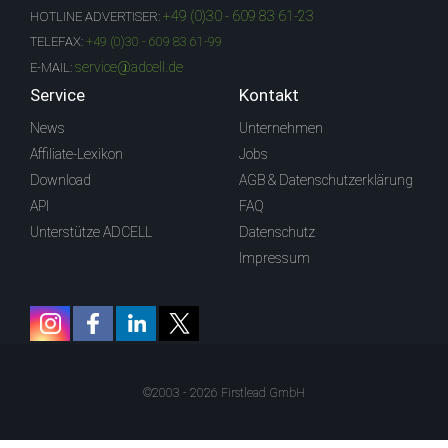
+49 (0)30 - 609 83 61-23
HOTLINE ADVERTISER:
TELEFAX:
+49 (0)30 - 609 83 61-99
service@adcell.de
E-MAIL:
Service
Kontakt
News
Unternehmen
Affiliate-Lexikon
Jobs
Download
AGB & Datenschutzerklärung
API
FAQ
Unterstütze ADCELL
Datenschutz
Impressum
©2003 - 2026 Firstlead GmbH