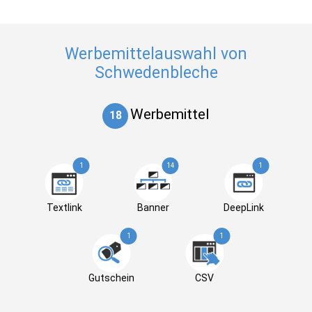
Werbemittelauswahl von
Schwedenbleche
Werbemittel
18
1
14
1
Textlink
Banner
DeepLink
1
1
Gutschein
CSV