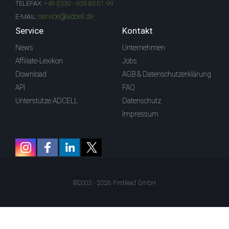
TELEFAX:
+49 (0)30 - 609 83 61-99
service@adcell.de
E-MAIL:
Service
Kontakt
News
Unternehmen
Affiliate-Lexikon
Jobs
Download
AGB & Datenschutzerklärung
API
FAQ
Unterstütze ADCELL
Datenschutz
Impressum
©2003 - 2026 Firstlead GmbH