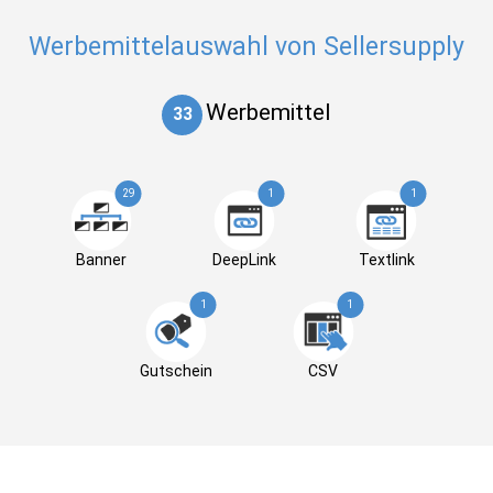
Werbemittelauswahl von Sellersupply
Werbemittel
33
29
1
1
Banner
DeepLink
Textlink
1
1
Gutschein
CSV