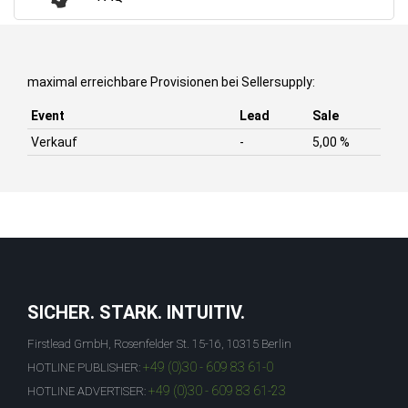
maximal erreichbare Provisionen bei Sellersupply:
Event
Lead
Sale
Verkauf
-
5,00 %
SICHER. STARK. INTUITIV.
Firstlead GmbH, Rosenfelder St. 15-16, 10315 Berlin
+49 (0)30 - 609 83 61-0
HOTLINE PUBLISHER:
+49 (0)30 - 609 83 61-23
HOTLINE ADVERTISER: