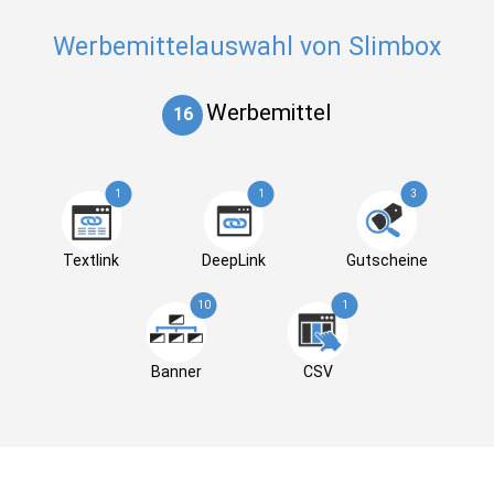
Werbemittelauswahl von Slimbox
Werbemittel
16
1
1
3
Textlink
DeepLink
Gutscheine
10
1
Banner
CSV