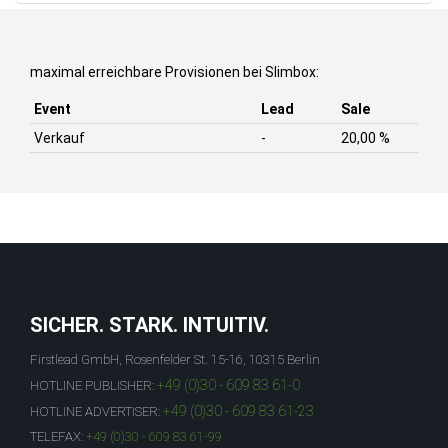
maximal erreichbare Provisionen bei Slimbox:
Event
Lead
Sale
Verkauf
-
20,00 %
SICHER. STARK. INTUITIV.
Firstlead GmbH, Rosenfelder St. 15-16, 10315 Berlin
+49 (0)30 - 609 83 61-0
HOTLINE PUBLISHER:
+49 (0)30 - 609 83 61-23
HOTLINE ADVERTISER:
TELEFAX:
+49 (0)30 - 609 83 61-99