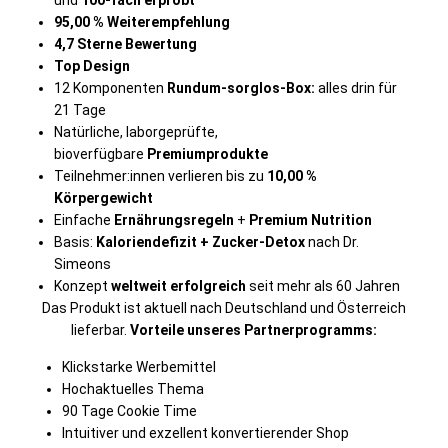
und
100-fach erprobt
95,00 % Weiterempfehlung
4,7 Sterne Bewertung
Top Design
12 Komponenten
Rundum-sorglos-Box:
alles drin für
21 Tage
Natürliche, laborgeprüfte,
bioverfügbare
Premiumprodukte
Teilnehmer:innen verlieren bis zu
10,00 %
Körpergewicht
Einfache
Ernährungsregeln
+
Premium Nutrition
Basis:
Kaloriendefizit + Zucker-Detox
nach Dr.
Simeons
Konzept
weltweit
erfolgreich
seit mehr als 60 Jahren
Das Produkt ist aktuell nach Deutschland und Österreich
lieferbar.
Vorteile unseres Partnerprogramms:
Klickstarke Werbemittel
Hochaktuelles Thema
90 Tage Cookie Time
Intuitiver und exzellent konvertierender Shop