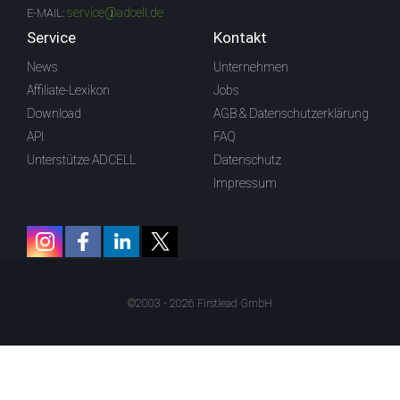
service@adcell.de
E-MAIL:
Service
Kontakt
News
Unternehmen
Affiliate-Lexikon
Jobs
Download
AGB & Datenschutzerklärung
API
FAQ
Unterstütze ADCELL
Datenschutz
Impressum
©2003 - 2026 Firstlead GmbH