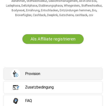
,
,
,
,
Abnehmen
Stoffwechselkur
Gewichtsmanagement
All-in-one Box
,
,
,
,
,
Ladephase
Defizitphase
Etablierungsphase
Wheyprotein
Stoffwechselkur
,
,
,
,
,
Bodyreset
Ernährung
Entschlacken
Entzündungen hemmen
Bio
,
,
,
,
,
Bioverfügbar
Cashback
Deeplink
Gutscheine
cashback
csv
Als Affiliate registrieren
Provision
Zusatzbedingung
FAQ