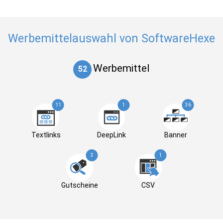
Werbemittelauswahl von SoftwareHexe
Werbemittel
52
11
1
36
Textlinks
DeepLink
Banner
3
1
Gutscheine
CSV