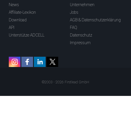
News
Unternehmen
Affiliate-Lexikon
Jobs
Download
AGB & Datenschutzerklärung
API
FAQ
Unterstütze ADCELL
Datenschutz
Impressum
©2003 - 2026 Firstlead GmbH