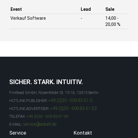
Event
Lead
Sale
Verkauf Software
-
14,00 -
20,00 %
SICHER. STARK. INTUITIV.
Firstlead GmbH, Rosenfelder St. 15-16, 10315 Berlin
+49 (0)30 - 609 83 61-0
HOTLINE PUBLISHER:
+49 (0)30 - 609 83 61-23
HOTLINE ADVERTISER:
TELEFAX:
+49 (0)30 - 609 83 61-99
service@adcell.de
E-MAIL:
Service
Kontakt