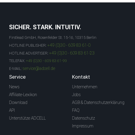
SICHER. STARK. INTUITIV.
Firstlead GmbH, Rosenfelder St. 15-16, 10315 Berlin
+49 (0)30 - 609 83 61-0
HOTLINE PUBLISHER:
+49 (0)30 - 609 83 61-23
HOTLINE ADVERTISER:
TELEFAX:
+49 (0)30 - 609 83 61-99
service@adcell.de
E-MAIL:
Service
Kontakt
News
Unternehmen
Affiliate-Lexikon
Jobs
Download
AGB & Datenschutzerklärung
API
FAQ
Unterstütze ADCELL
Datenschutz
Impressum