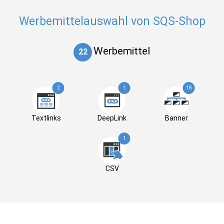
Werbemittelauswahl von SQS-Shop
Werbemittel
22
2
1
18
Textlinks
DeepLink
Banner
1
CSV