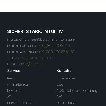
SICHER. STARK. INTUITIV.
Firstlead GmbH, Rosenfelder St. 15-16, 10315 Berlin
+49 (0)30 - 609 83 61-0
HOTLINE PUBLISHER:
+49 (0)30 - 609 83 61-23
HOTLINE ADVERTISER:
TELEFAX:
+49 (0)30 - 609 83 61-99
service@adcell.de
E-MAIL:
Service
Kontakt
News
Unternehmen
Affiliate-Lexikon
Jobs
Download
AGB & Datenschutzerklärung
API
FAQ
Unterstütze ADCELL
Datenschutz