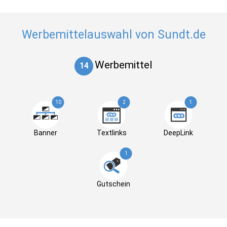
Werbemittelauswahl von Sundt.de
Werbemittel
14
10
2
1
Banner
Textlinks
DeepLink
1
Gutschein