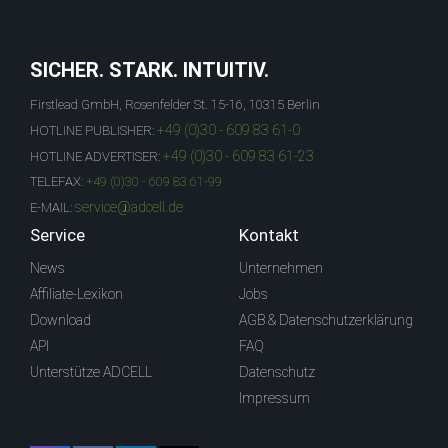
SICHER. STARK. INTUITIV.
Firstlead GmbH, Rosenfelder St. 15-16, 10315 Berlin
+49 (0)30 - 609 83 61-0
HOTLINE PUBLISHER:
+49 (0)30 - 609 83 61-23
HOTLINE ADVERTISER:
TELEFAX:
+49 (0)30 - 609 83 61-99
service@adcell.de
E-MAIL:
Service
Kontakt
News
Unternehmen
Affiliate-Lexikon
Jobs
Download
AGB & Datenschutzerklärung
API
FAQ
Unterstütze ADCELL
Datenschutz
Impressum