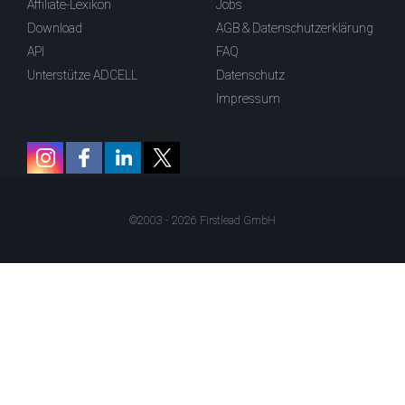
Affiliate-Lexikon
Jobs
Download
AGB & Datenschutzerklärung
API
FAQ
Unterstütze ADCELL
Datenschutz
Impressum
©2003 - 2026 Firstlead GmbH