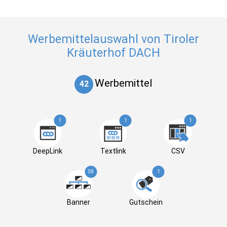
Werbemittelauswahl von Tiroler
Kräuterhof DACH
Werbemittel
42
1
1
1
DeepLink
Textlink
CSV
38
1
Banner
Gutschein