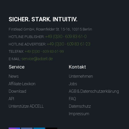
SICHER. STARK. INTUITIV.
Firstlead GmbH, Rosenfelder St. 15-16, 10315 Berlin
+49 (0)30 - 609 83 61-0
HOTLINE PUBLISHER:
+49 (0)30 - 609 83 61-23
HOTLINE ADVERTISER:
TELEFAX:
+49 (0)30 - 609 83 61-99
service@adcell.de
E-MAIL:
Service
Kontakt
News
Unternehmen
Affiliate-Lexikon
Jobs
Download
AGB & Datenschutzerklärung
API
FAQ
Unterstütze ADCELL
Datenschutz
Impressum