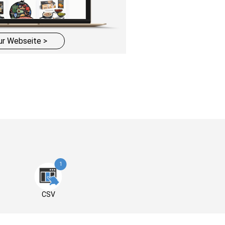
ur Webseite >
1
CSV