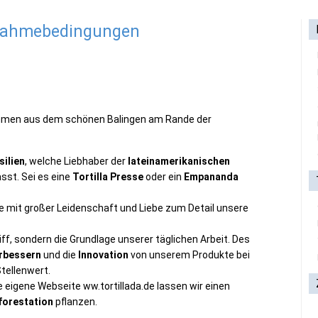
lnahmebedingungen
rnehmen aus dem schönen Balingen am Rande der
ilien
, welche Liebhaber der
lateinamerikanischen
sst. Sei es eine
Tortilla Presse
oder ein
Empananda
he mit großer Leidenschaft und Liebe zum Detail unsere
riff, sondern die Grundlage unserer täglichen Arbeit. Des
rbessern
und die
Innovation
von unserem Produkte bei
tellenwert.
 eigene Webseite ww.tortillada.de lassen wir einen
forestation
pflanzen.