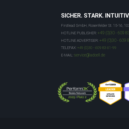
SICHER. STARK. INTUITIV
Firstlead GmbH, Rosenfelder St. 15-16, 10
+49 (0)30 - 609 8
HOTLINE PUBLISHER:
+49 (0)30 - 609 
HOTLINE ADVERTISER:
TELEFAX:
+49 (0)30 - 609 83 61-99
service@adcell.de
E-MAIL: