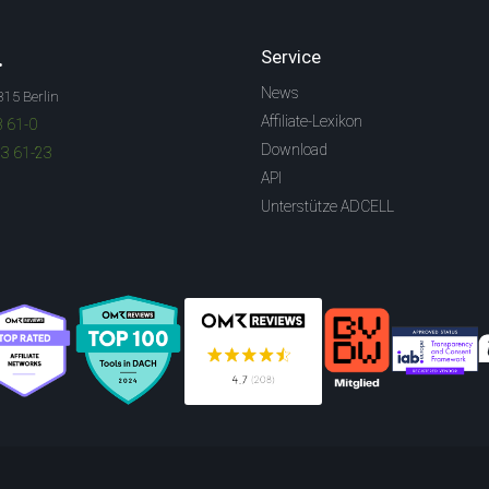
.
Service
News
315 Berlin
Affiliate-Lexikon
3 61-0
Download
83 61-23
API
Unterstütze ADCELL