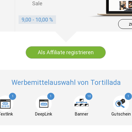
Sale
9,00 - 10,00 %
z
Als Affiliate registrieren
Werbemittelauswahl von Tortillada
1
1
10
1
extlink
DeepLink
Banner
Gutschein