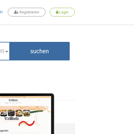
kt
Registrieren
Login
suchen
(
0
)