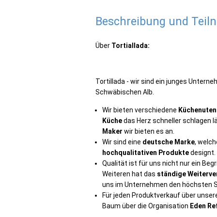
Beschreibung und Tei
Über
Tortiallada:
Tortillada - wir sind ein junges Unte
Schwäbischen Alb.
Wir bieten verschiedene
Küchenutens
Küche
das Herz schneller schlagen lä
Maker
wir bieten es an.
Wir sind eine
deutsche Marke
, welc
hochqualitativen Produkte
designt.
Qualität ist für uns nicht nur ein Beg
Weiteren hat das
ständige Weiterve
uns im Unternehmen den höchsten S
Für jeden Produktverkauf über unsere
Baum über die Organisation
Eden Re