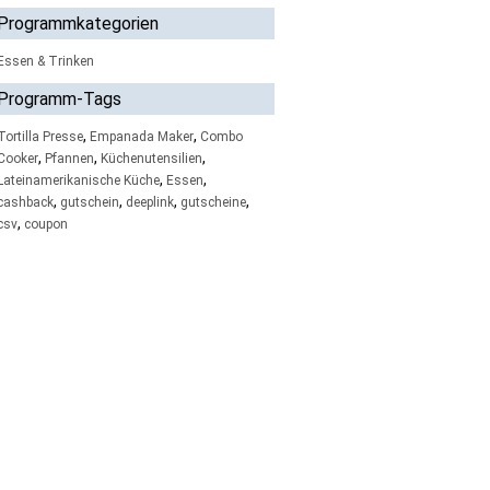
Programmkategorien
Essen & Trinken
Programm-Tags
,
,
Tortilla Presse
Empanada Maker
Combo
,
,
,
Cooker
Pfannen
Küchenutensilien
,
,
Lateinamerikanische Küche
Essen
,
,
,
,
cashback
gutschein
deeplink
gutscheine
,
csv
coupon