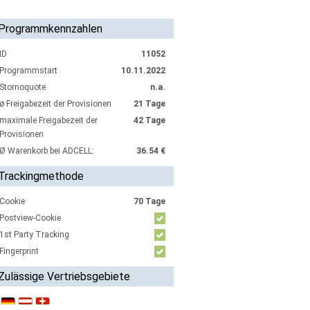
Programmkennzahlen
ID
11052
Programmstart
10.11.2022
Stornoquote
n.a.
ø Freigabezeit der Provisionen
21 Tage
maximale Freigabezeit der
42 Tage
Provisionen
Ø Warenkorb bei ADCELL:
36.54 €
Trackingmethode
Cookie
70 Tage
Postview-Cookie
1st Party Tracking
Fingerprint
Zulässige Vertriebsgebiete