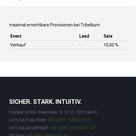
maximal erreichbare Provisionen bei Tribellium:
Event
Lead
Sale
Verkauf
-
10,00 %
SICHER. STARK. INTUITIV.
Firstlead GmbH, Rosenfelder St. 15-16, 10315 Berlin
+49 (0)30 - 609 83 61-0
HOTLINE PUBLISHER:
+49 (0)30 - 609 83 61-23
HOTLINE ADVERTISER:
TELEFAX:
+49 (0)30 - 609 83 61-99