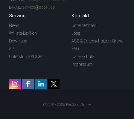
service@adcell.de
E-MAIL:
Service
Kontakt
News
Unternehmen
Affiliate-Lexikon
Jobs
Download
AGB & Datenschutzerklärung
API
FAQ
Unterstütze ADCELL
Datenschutz
Impressum
©2003 - 2026 Firstlead GmbH