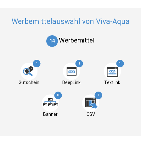
Werbemittelauswahl von Viva-Aqua
Werbemittel
14
1
1
1
Gutschein
DeepLink
Textlink
10
1
Banner
CSV