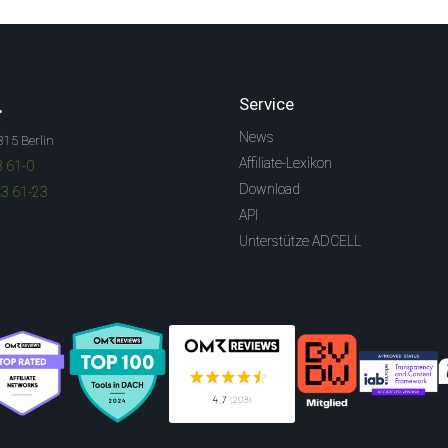
.
Service
News
315 Berlin
Affiliate-Lexikon
3 61-0
Download
83 61-23
API
Unterstütze ADCELL