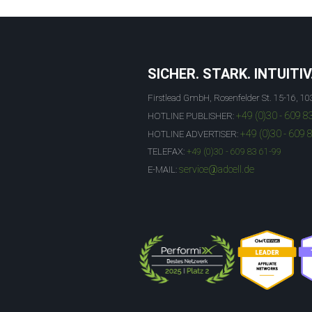
SICHER. STARK. INTUITIV
Firstlead GmbH, Rosenfelder St. 15-16, 10
+49 (0)30 - 609 8
HOTLINE PUBLISHER:
+49 (0)30 - 609 
HOTLINE ADVERTISER:
TELEFAX:
+49 (0)30 - 609 83 61-99
service@adcell.de
E-MAIL: