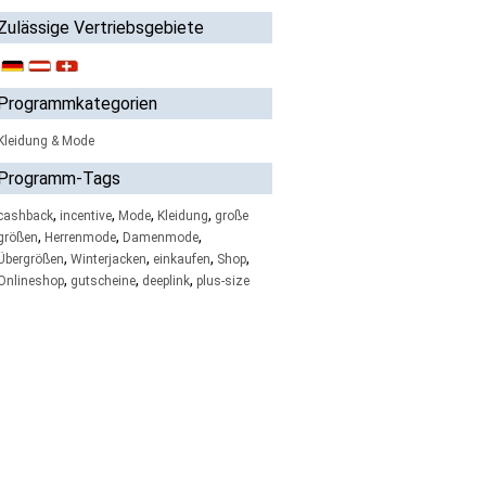
Zulässige Vertriebsgebiete
Programmkategorien
Kleidung & Mode
Programm-Tags
,
,
,
,
cashback
incentive
Mode
Kleidung
große
,
,
,
größen
Herrenmode
Damenmode
,
,
,
,
Übergrößen
Winterjacken
einkaufen
Shop
,
,
,
Onlineshop
gutscheine
deeplink
plus-size