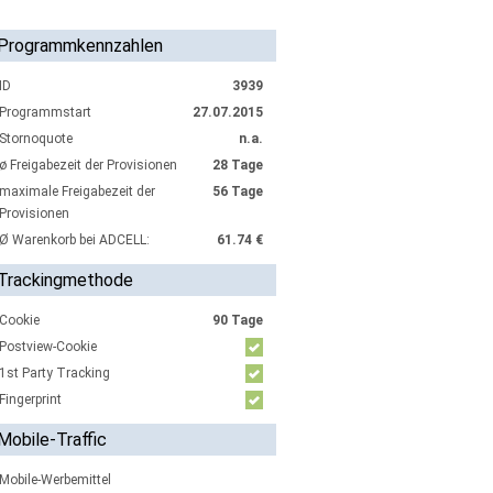
Programmkennzahlen
ID
3939
Programmstart
27.07.2015
Stornoquote
n.a.
ø Freigabezeit der Provisionen
28 Tage
maximale Freigabezeit der
56 Tage
Provisionen
Ø Warenkorb bei ADCELL:
61.74 €
Trackingmethode
Cookie
90 Tage
Postview-Cookie
1st Party Tracking
Fingerprint
Mobile-Traffic
Mobile-Werbemittel