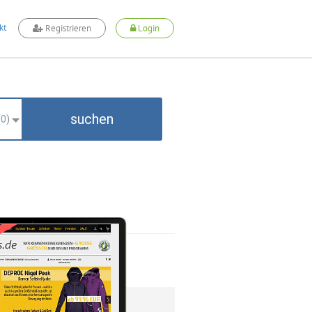
kt
Registrieren
Login
suchen
(
0
)