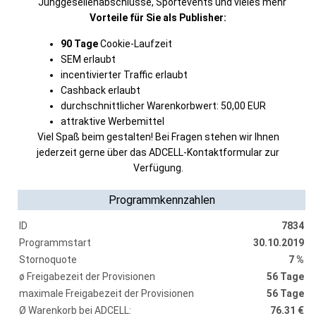
Junggesellenabschlüsse, Sportevents und vieles mehr
Vorteile für Sie als Publisher:
90 Tage
Cookie-Laufzeit
SEM erlaubt
incentivierter Traffic erlaubt
Cashback erlaubt
durchschnittlicher Warenkorbwert: 50,00 EUR
attraktive Werbemittel
Viel Spaß beim gestalten! Bei Fragen stehen wir Ihnen
jederzeit gerne über das ADCELL-Kontaktformular zur
Verfügung.
Programmkennzahlen
ID
7834
Programmstart
30.10.2019
Stornoquote
7 %
ø Freigabezeit der Provisionen
56 Tage
maximale Freigabezeit der Provisionen
56 Tage
Ø Warenkorb bei ADCELL:
76.31 €