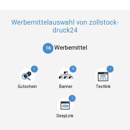
Werbemittelauswahl von zollstock-
druck24
Werbemittel
16
1
13
1
Gutschein
Banner
Textlink
1
DeepLink