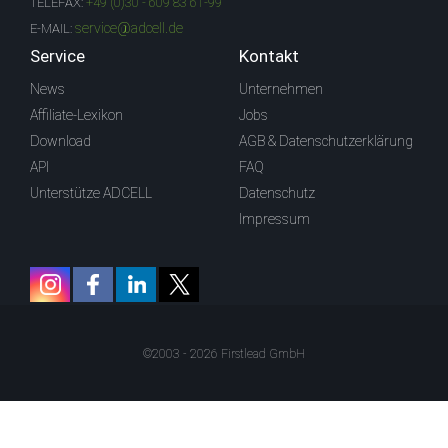
TELEFAX:
+49 (0)30 - 609 83 61-99
service@adcell.de
E-MAIL:
Service
Kontakt
News
Unternehmen
Affiliate-Lexikon
Jobs
Download
AGB & Datenschutzerklärung
API
FAQ
Unterstütze ADCELL
Datenschutz
Impressum
©2003 - 2026 Firstlead GmbH