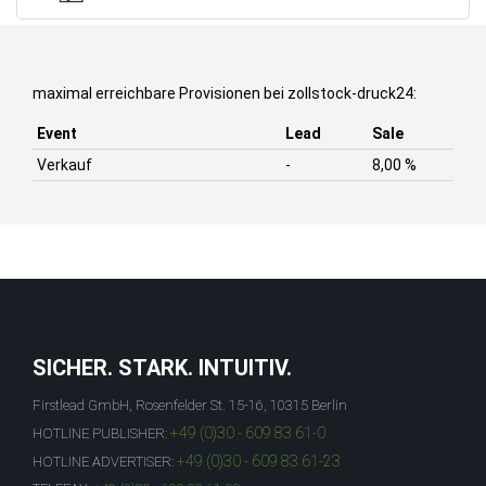
maximal erreichbare Provisionen bei zollstock-druck24:
Event
Lead
Sale
Verkauf
-
8,00 %
SICHER. STARK. INTUITIV.
Firstlead GmbH, Rosenfelder St. 15-16, 10315 Berlin
+49 (0)30 - 609 83 61-0
HOTLINE PUBLISHER:
+49 (0)30 - 609 83 61-23
HOTLINE ADVERTISER: