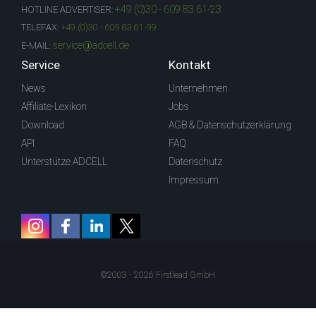
+49 (0)30 - 609 83 61-23
HOTLINE ADVERTISER:
TELEFAX:
+49 (0)30 - 609 83 61-99
service@adcell.de
E-MAIL:
Service
Kontakt
News
Unternehmen
Affiliate-Lexikon
Jobs
Download
AGB & Datenschutzerklärung
API
FAQ
Unterstütze ADCELL
Datenschutz
Impressum
©2003 - 2026 Firstlead GmbH