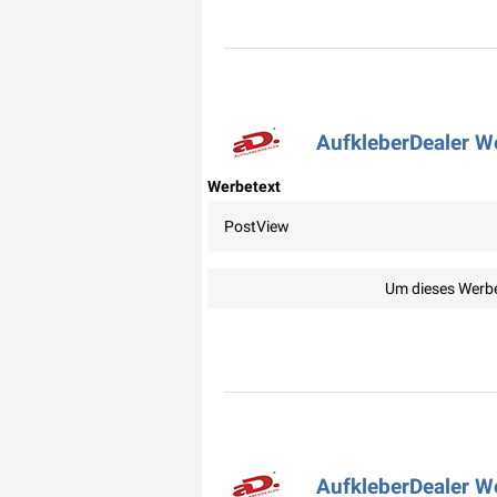
AufkleberDealer We
Werbetext
PostView
Um dieses Werbe
AufkleberDealer W