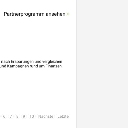
Partnerprogramm ansehen
he nach Ersparungen und vergleichen
n und Kampagnen rund um Finanzen,
6
7
8
9
10
Nächste
Letzte