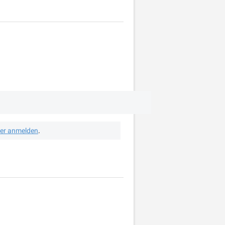
her anmelden
.