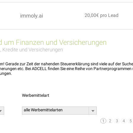
immoly.ai
20,00€ pro Lead
 um Finanzen und Versicherungen
, Kredite und Versicherungen
en! Gerade zur Zeit der nahenden Steuererklärung sind viele auf der Suc
herungen etc. Bei ADCELL finden Sie eine Reihe von Partnerprogramme
rungen.
Werbemittelart
alle Werbemittelarten
1
2
3
4
5