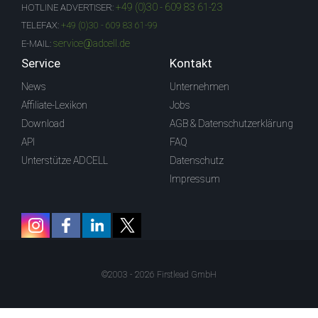
+49 (0)30 - 609 83 61-23
HOTLINE ADVERTISER:
TELEFAX:
+49 (0)30 - 609 83 61-99
service@adcell.de
E-MAIL:
Service
Kontakt
News
Unternehmen
Affiliate-Lexikon
Jobs
Download
AGB & Datenschutzerklärung
API
FAQ
Unterstütze ADCELL
Datenschutz
Impressum
©2003 - 2026 Firstlead GmbH