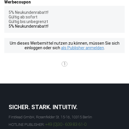
Werbecoupon
5% Neukundenrabatt!
Gültig ab:sofort
Gültig bis:unbegrenzt
5% Neukundenrabatt!
Um dieses Werbemittel nutzen zu können, müssen Sie sich
einloggen oder sich
als Publisher anmelden
.
1
SICHER. STARK. INTUITIV.
Firstlead GmbH, Rosenfelder St. 15-16, 10315 Berlin
+49 (0)30 - 609 83 61-0
HOTLINE PUBLISHER: