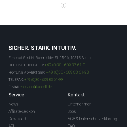
1
SICHER. STARK. INTUITIV.
Firstlead GmbH, Rosenfelder St. 15-16, 10315 Berlin
+49 (0)30 - 609 83 61-0
HOTLINE PUBLISHER:
+49 (0)30 - 609 83 61-23
HOTLINE ADVERTISER:
TELEFAX:
+49 (0)30 - 609 83 61-99
service@adcell.de
E-MAIL:
Service
Kontakt
News
Unternehmen
Affiliate-Lexikon
Jobs
Download
AGB & Datenschutzerklärung
API
FAQ