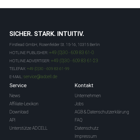
SICHER. STARK. INTUITIV.
Firstlead GmbH, Rosenfelder St. 15-16, 10315 Berlin
+49 (0)30 - 609 83 61-0
HOTLINE PUBLISHER:
+49 (0)30 - 609 83 61-23
HOTLINE ADVERTISER:
TELEFAX:
+49 (0)30 - 609 83 61-99
service@adcell.de
E-MAIL:
Service
Kontakt
News
Unternehmen
Affiliate-Lexikon
Jobs
Download
AGB & Datenschutzerklärung
API
FAQ
Unterstütze ADCELL
Datenschutz
Impressum