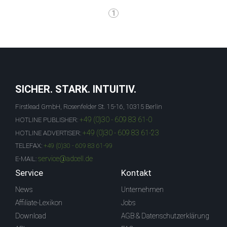
1
SICHER. STARK. INTUITIV.
Firstlead GmbH, Rosenfelder St. 15-16, 10315 Berlin
+49 (0)30 - 609 83 61-0
HOTLINE PUBLISHER:
+49 (0)30 - 609 83 61-23
HOTLINE ADVERTISER:
TELEFAX:
+49 (0)30 - 609 83 61-99
service@adcell.de
E-MAIL:
Service
Kontakt
News
Unternehmen
Affiliate-Lexikon
Jobs
Download
AGB & Datenschutzerklärung