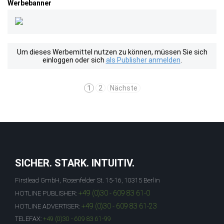
Werbebanner
Um dieses Werbemittel nutzen zu können, müssen Sie sich
einloggen oder sich
als Publisher anmelden
.
1
2
Nächste
SICHER. STARK. INTUITIV.
Firstlead GmbH, Rosenfelder St. 15-16, 10315 Berlin
+49 (0)30 - 609 83 61-0
HOTLINE PUBLISHER:
+49 (0)30 - 609 83 61-23
HOTLINE ADVERTISER:
TELEFAX:
+49 (0)30 - 609 83 61-99