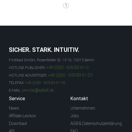
1
SICHER. STARK. INTUITIV.
Firstlead GmbH, Rosenfelder St. 15-16, 10315 Berlin
+49 (0)30 - 609 83 61-0
HOTLINE PUBLISHER:
+49 (0)30 - 609 83 61-23
HOTLINE ADVERTISER:
TELEFAX:
+49 (0)30 - 609 83 61-99
service@adcell.de
E-MAIL:
Service
Kontakt
News
Unternehmen
Affiliate-Lexikon
Jobs
Download
AGB & Datenschutzerklärung
API
FAQ