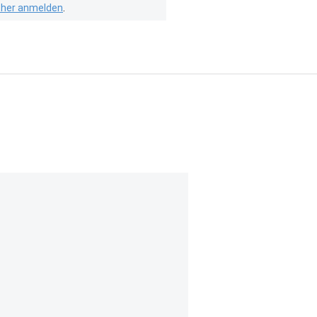
isher anmelden
.