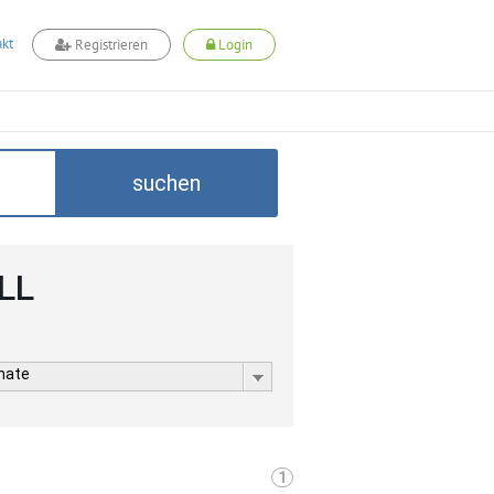
kt
Registrieren
Login
suchen
LL
rmate
1