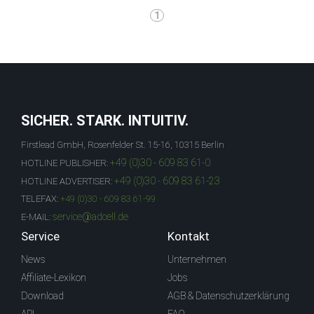
1
SICHER. STARK. INTUITIV.
Firstlead GmbH, Rosenfelder St. 15-16, 10315 Berlin
+49 (0)30 - 609 83 61-0
HOTLINE PUBLISHER:
+49 (0)30 - 609 83 61-23
HOTLINE ADVERTISER:
TELEFAX:
+49 (0)30 - 609 83 61-99
service@adcell.de
E-MAIL:
Service
Kontakt
News
Unternehmen
Affiliate-Lexikon
Jobs
Download
AGB & Datenschutzerklärung