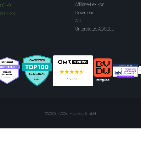
Affiliate-Lexikon
3 61-0
Download
83 61-23
API
Unterstütze ADCELL
©2003 - 2026 Firstlead GmbH