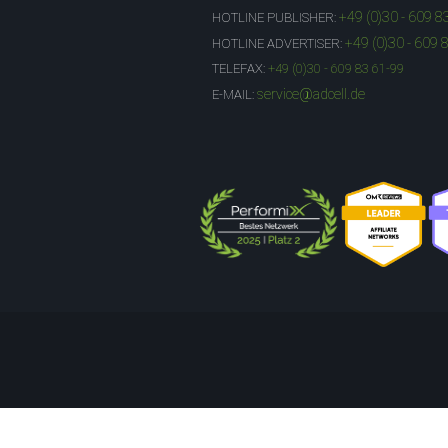
+49 (0)30 - 609 8
HOTLINE PUBLISHER:
+49 (0)30 - 609 
HOTLINE ADVERTISER:
TELEFAX:
+49 (0)30 - 609 83 61-99
service@adcell.de
E-MAIL: