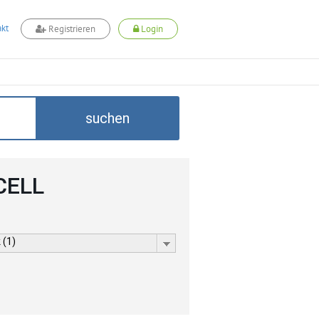
kt
Registrieren
Login
suchen
DCELL
 (1)