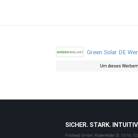
Green Solar DE Wer
Um dieses Werbemit
SICHER. STARK. INTUITIV
Firstlead GmbH, Rosenfelder St. 15-16, 10