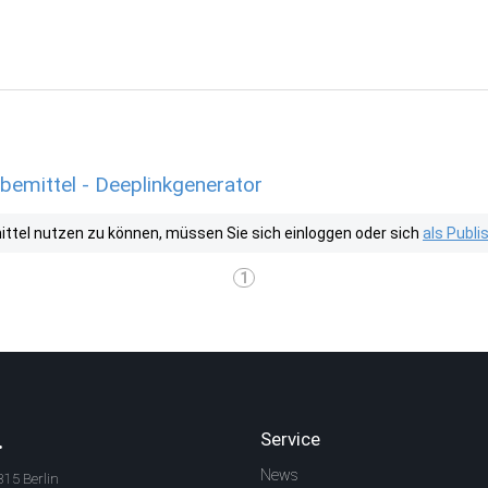
bemittel - Deeplinkgenerator
tel nutzen zu können, müssen Sie sich einloggen oder sich
als Publ
1
.
Service
News
315 Berlin