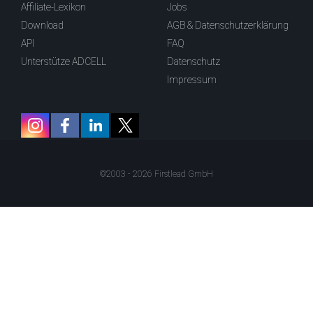
Affiliate-Lexikon
Jobs
Download
AGB & Datenschutzerklärung
API
FAQ
Unterstütze ADCELL
Datenschutz
Impressum
©2003 - 2026 Firstlead GmbH