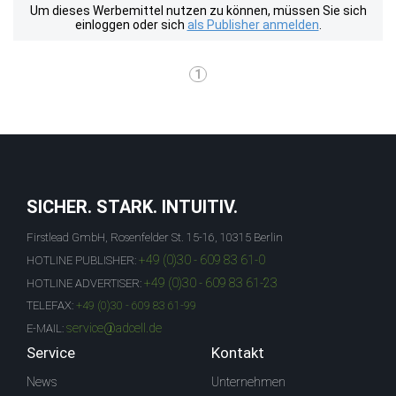
Um dieses Werbemittel nutzen zu können, müssen Sie sich
einloggen oder sich
als Publisher anmelden
.
1
SICHER. STARK. INTUITIV.
Firstlead GmbH, Rosenfelder St. 15-16, 10315 Berlin
+49 (0)30 - 609 83 61-0
HOTLINE PUBLISHER:
+49 (0)30 - 609 83 61-23
HOTLINE ADVERTISER:
TELEFAX:
+49 (0)30 - 609 83 61-99
service@adcell.de
E-MAIL:
Service
Kontakt
News
Unternehmen