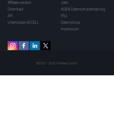
Affiliate-Lexikon
Jobs
Download
AGB & Datenschutzerklärung
API
FAQ
Unterstütze ADCELL
Datenschutz
Impressum
©2003 - 2026 Firstlead GmbH