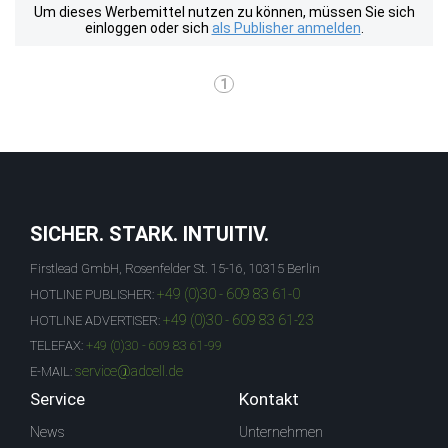
Um dieses Werbemittel nutzen zu können, müssen Sie sich
einloggen oder sich
als Publisher anmelden
.
1
SICHER. STARK. INTUITIV.
Firstlead GmbH, Rosenfelder St. 15-16, 10315 Berlin
+49 (0)30 - 609 83 61-0
HOTLINE PUBLISHER:
+49 (0)30 - 609 83 61-23
HOTLINE ADVERTISER:
TELEFAX:
+49 (0)30 - 609 83 61-99
service@adcell.de
E-MAIL:
Service
Kontakt
News
Unternehmen