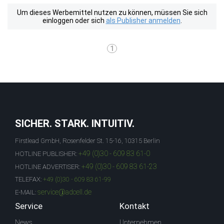
Um dieses Werbemittel nutzen zu können, müssen Sie sich
einloggen oder sich
als Publisher anmelden
.
1
SICHER. STARK. INTUITIV.
Firstlead GmbH, Rosenfelder St. 15-16, 10315 Berlin
+49 (0)30 - 609 83 61-0
HOTLINE PUBLISHER:
+49 (0)30 - 609 83 61-23
HOTLINE ADVERTISER:
TELEFAX:
+49 (0)30 - 609 83 61-99
service@adcell.de
E-MAIL:
Service
Kontakt
News
Unternehmen