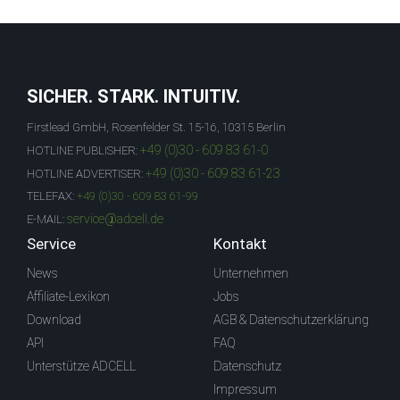
SICHER. STARK. INTUITIV.
Firstlead GmbH, Rosenfelder St. 15-16, 10315 Berlin
+49 (0)30 - 609 83 61-0
HOTLINE PUBLISHER:
+49 (0)30 - 609 83 61-23
HOTLINE ADVERTISER:
TELEFAX:
+49 (0)30 - 609 83 61-99
service@adcell.de
E-MAIL:
Service
Kontakt
News
Unternehmen
Affiliate-Lexikon
Jobs
Download
AGB & Datenschutzerklärung
API
FAQ
Unterstütze ADCELL
Datenschutz
Impressum