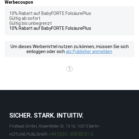
Werbecoupon
10% Rabatt auf BabyFORTE FolsäurePlus
Gültig ab:sofort
Gültig bis:unbegrenzt
10% Rabatt auf BabyFORTE FolsäurePlus
Um dieses Werbemittel nutzen zu können, müssen Sie sich
einloggen oder sich
als Publisher anmelden
.
1
SICHER. STARK. INTUITIV.
Firstlead GmbH, Rosenfelder St. 15-16, 10315 Berlin
+49 (0)30 - 609 83 61-0
HOTLINE PUBLISHER: