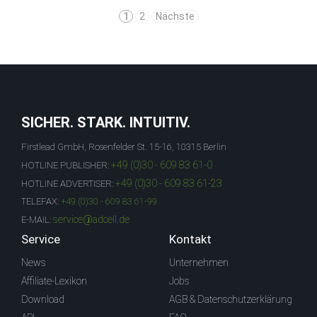
1
2
Nächste
SICHER. STARK. INTUITIV.
Firstlead GmbH, Rosenfelder St. 15-16, 10315 Berlin
+49 (0)30 - 609 83 61-0
HOTLINE PUBLISHER:
+49 (0)30 - 609 83 61-23
HOTLINE ADVERTISER:
TELEFAX:
+49 (0)30 - 609 83 61-99
service@adcell.de
E-MAIL:
Service
Kontakt
News
Unternehmen
Affiliate-Lexikon
Jobs
Download
AGB & Datenschutzerklärung