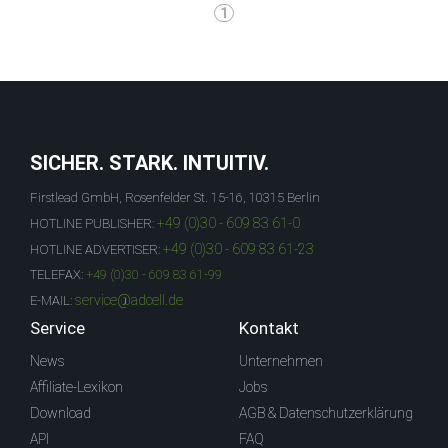
1
SICHER. STARK. INTUITIV.
Firstlead GmbH, Rosenfelder St. 15-16, 10315 Berlin
+49 (0)30 - 609 83 61-0
HOTLINE PUBLISHER:
+49 (0)30 - 609 83 61-23
HOTLINE ADVERTISER:
TELEFAX:
+49 (0)30 - 609 83 61-99
service@adcell.de
E-MAIL:
Service
Kontakt
News
Unternehmen
Affiliate-Lexikon
Jobs
Download
AGB & Datenschutzerklärung
API
FAQ