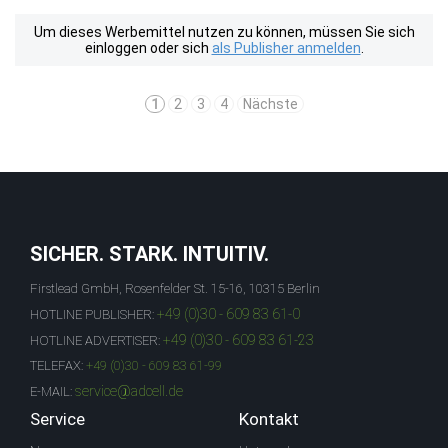
Um dieses Werbemittel nutzen zu können, müssen Sie sich
einloggen oder sich
als Publisher anmelden
.
1
2
3
4
Nächste
SICHER. STARK. INTUITIV.
Firstlead GmbH, Rosenfelder St. 15-16, 10315 Berlin
+49 (0)30 - 609 83 61-0
HOTLINE PUBLISHER:
+49 (0)30 - 609 83 61-23
HOTLINE ADVERTISER:
TELEFAX:
+49 (0)30 - 609 83 61-99
service@adcell.de
E-MAIL:
Service
Kontakt