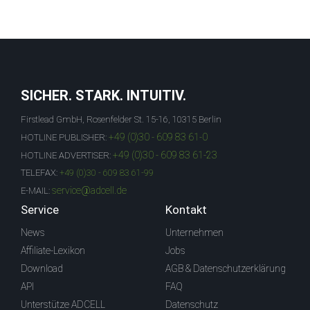
SICHER. STARK. INTUITIV.
Firstlead GmbH, Rosenfelder St. 15-16, 10315 Berlin
+49 (0)30 - 609 83 61-0
HOTLINE PUBLISHER:
+49 (0)30 - 609 83 61-23
HOTLINE ADVERTISER:
TELEFAX:
+49 (0)30 - 609 83 61-99
service@adcell.de
E-MAIL:
Service
Kontakt
News
Unternehmen
Affiliate-Lexikon
Jobs
Download
AGB & Datenschutzerklärung
API
FAQ
Unterstütze ADCELL
Datenschutz