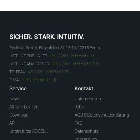
SICHER. STARK. INTUITIV.
Firstlead GmbH, Rosenfelder St. 15-16, 10315 Berlin
+49 (0)30 - 609 83 61-0
HOTLINE PUBLISHER:
+49 (0)30 - 609 83 61-23
HOTLINE ADVERTISER:
TELEFAX:
+49 (0)30 - 609 83 61-99
service@adcell.de
E-MAIL:
Service
Kontakt
News
Unternehmen
Affiliate-Lexikon
Jobs
Download
AGB & Datenschutzerklärung
API
FAQ
Unterstütze ADCELL
Datenschutz
Impressum