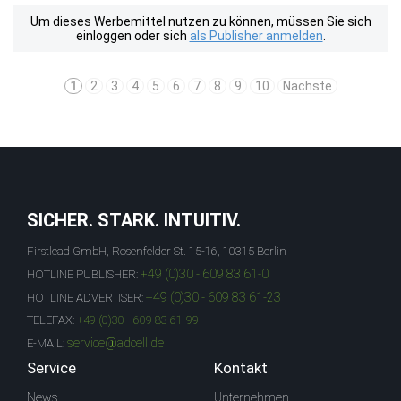
Um dieses Werbemittel nutzen zu können, müssen Sie sich
einloggen oder sich
als Publisher anmelden
.
1
2
3
4
5
6
7
8
9
10
Nächste
SICHER. STARK. INTUITIV.
Firstlead GmbH, Rosenfelder St. 15-16, 10315 Berlin
+49 (0)30 - 609 83 61-0
HOTLINE PUBLISHER:
+49 (0)30 - 609 83 61-23
HOTLINE ADVERTISER:
TELEFAX:
+49 (0)30 - 609 83 61-99
service@adcell.de
E-MAIL:
Service
Kontakt
News
Unternehmen