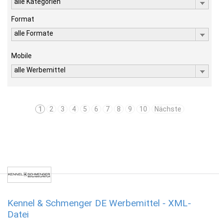
alle Kategorien
Format
alle Formate
Mobile
alle Werbemittel
1
2
3
4
5
6
7
8
9
10
Nächste
Kennel & Schmenger DE Werbemittel - XML-
Datei